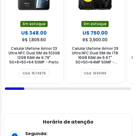
Em estoque
Em estoque
U$ 348.00
U$ 750.00
R$ 1,809.60
R$ 3,900.00
Celular Ulefone Armor 23
Celular Ulefone Armor 29
Ultra NFC Dual SIM de 512GB
Ultra NFC Dual SIM de 1TB
N
12GB RAM de 6.78"
16GB RAM de 6.67"
RA
50+8+50+64 50MP - Preto
50+50+64MP 50MP -
Marvel Black
Cód. 1574975
Cód. 1640199
Horário de atenção
Segunda: