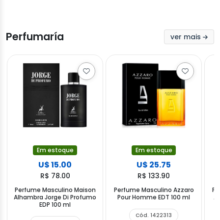
Perfumaría
ver mais
Em estoque
Em estoque
U$ 15.00
U$ 25.75
R$ 78.00
R$ 133.90
Perfume Masculino Maison
Perfume Masculino Azzaro
Pe
Alhambra Jorge Di Profumo
Pour Homme EDT 100 ml
A
EDP 100 ml
Cód. 1422313