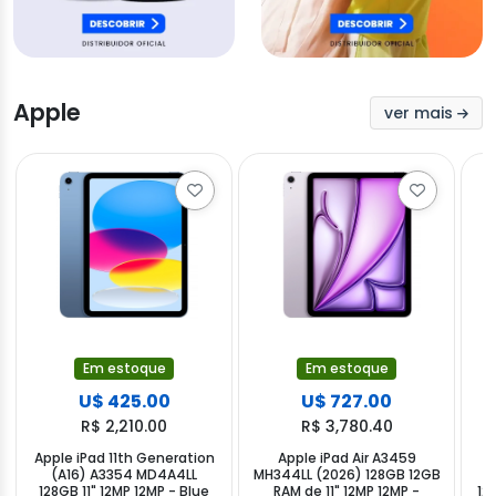
Apple
ver mais
Em estoque
Em estoque
U$ 425.00
U$ 727.00
R$ 2,210.00
R$ 3,780.40
Apple iPad 11th Generation
Apple iPad Air A3459
(A16) A3354 MD4A4LL
MH344LL (2026) 128GB 12GB
128GB 11" 12MP 12MP - Blue
RAM de 11" 12MP 12MP -
12