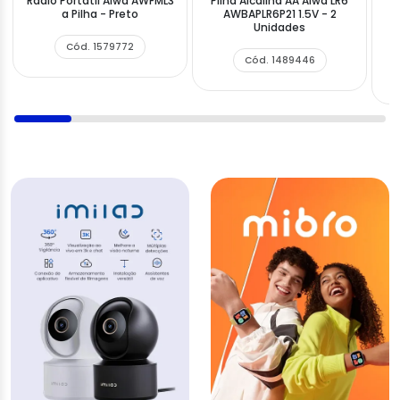
Rádio Portátil Aiwa AWFML3
Pilha Alcalina AA Aiwa LR6
a Pilha - Preto
AWBAPLR6P21 1.5V - 2
A
Unidades
Cód. 1579772
Cód. 1489446