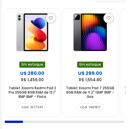
Em estoque
Em estoque
U$ 280.00
U$ 299.00
R$ 1,456.00
R$ 1,554.80
Tablet Xiaomi Redmi Pad 2
Tablet Xiaomi Pad 7 256GB
Ta
Pro 256GB 8GB RAM de 12.1"
8GB RAM de 11.2" 13MP 8MP -
25
8MP 8MP - Plata
Gris
Cód. 1577341
Cód. 1461817