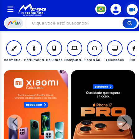
IA
Cosméticos
Perfumaria
Celulares
Computadores
Som & Áudio
Televisões
Cas