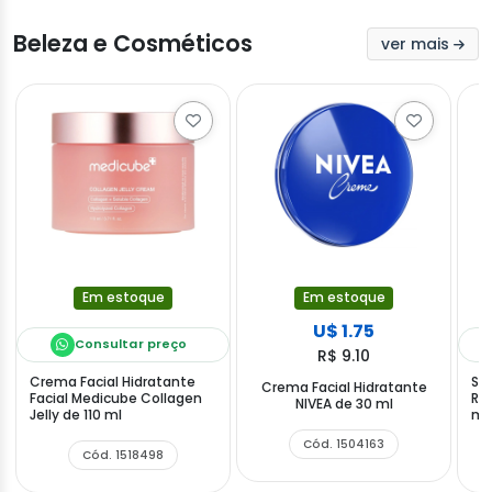
Beleza e Cosméticos
ver mais
Em estoque
Em estoque
U$ 1.75
Consultar preço
R$ 9.10
Crema Facial Hidratante
Sé
Crema Facial Hidratante
Facial Medicube Collagen
Re
NIVEA de 30 ml
Jelly de 110 ml
ml
Cód. 1504163
Cód. 1518498