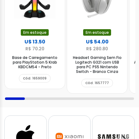
Em estoque
Em estoque
U$ 13.50
U$ 54.00
R$ 70.20
R$ 280.80
Base de Carregamento
Headset Gaming Sem Fio
G
para PlayStation 5 Krab
Logitech G321 com USB
Ae
KBDCM54 - Preto
para PC PS5 Nintendo
Switch - Branco Cinza
Cód. 1659009
Cód. 1657777