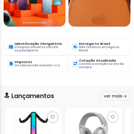
Identificação Obrigatória
Entrega no Brasil
Compras somente com RG
Não fazemos entrega no
ou passaporte
Brasil
Cotação Atualizada
Impostos
Confira a cotação no ato da
Os valores não incluem I.V.A.
compra
🔝
Lançamentos
ver mais