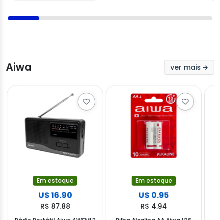
Aiwa
ver mais
Em estoque
Em estoque
U$ 16.90
U$ 0.95
R$ 87.88
R$ 4.94