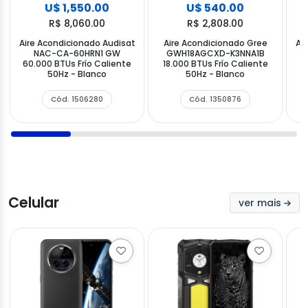
U$ 1,550.00
U$ 540.00
R$ 8,060.00
R$ 2,808.00
Aire Acondicionado Audisat
Aire Acondicionado Gree
Ai
NAC-CA-60HRN1 GW
GWH18AGCXD-K3NNA1B
A
60.000 BTUs Frío Caliente
18.000 BTUs Frío Caliente
C
50Hz - Blanco
50Hz - Blanco
Cód. 1506280
Cód. 1350876
Celular
ver mais