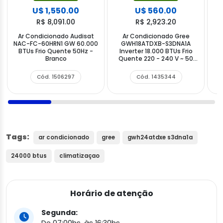
U$ 1,550.00
U$ 560.00
R$ 8,091.00
R$ 2,923.20
Ar Condicionado Audisat
Ar Condicionado Gree
NAC-FC-60HRN1 GW 60.000
GWH18ATDXB-S3DNA1A
BTUs Frio Quente 50Hz -
Inverter 18.000 BTUs Frio
1
Branco
Quente 220 - 240 V ~ 50
60Hz - Branco
Cód. 1506297
Cód. 1435344
Tags:
ar condicionado
gree
gwh24atdxe s3dna1a
24000 btus
climatizaçao
Horário de atenção
Segunda:
De 07:00hs. às 16:30hs.