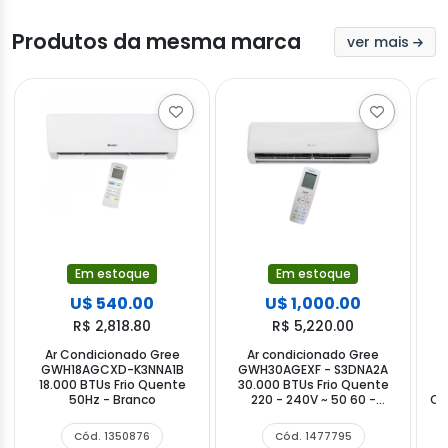
Produtos da mesma marca
ver mais
Em estoque
Em estoque
U$ 540.00
U$ 1,000.00
R$ 2,818.80
R$ 5,220.00
Ar Condicionado Gree
Ar condicionado Gree
GWH18AGCXD-K3NNA1B
GWH30AGEXF - S3DNA2A
18.000 BTUs Frio Quente
30.000 BTUs Frio Quente
I
50Hz - Branco
220 - 240V ~ 50 60 -
Qu
Branco
Cód. 1350876
Cód. 1477795