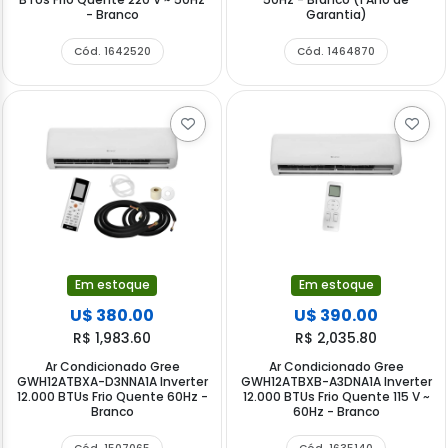
- Branco
Garantia)
Cód. 1642520
Cód. 1464870
Em estoque
Em estoque
U$ 380.00
U$ 390.00
R$ 1,983.60
R$ 2,035.80
Ar Condicionado Gree
Ar Condicionado Gree
GWH12ATBXA-D3NNA1A Inverter
GWH12ATBXB-A3DNA1A Inverter
12.000 BTUs Frio Quente 60Hz -
12.000 BTUs Frio Quente 115 V ~
Branco
60Hz - Branco