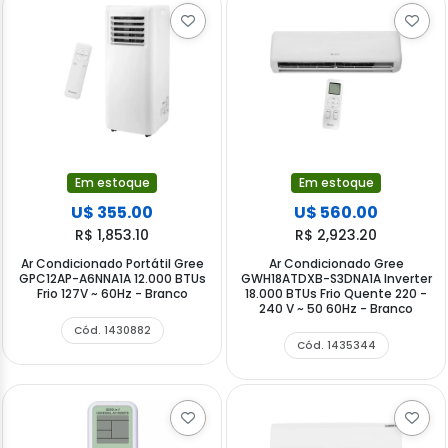
Em estoque
Em estoque
U$ 355.00
U$ 560.00
R$ 1,853.10
R$ 2,923.20
Ar Condicionado Portátil Gree
Ar Condicionado Gree
GPC12AP-A6NNA1A 12.000 BTUs
GWH18ATDXB-S3DNA1A Inverter
Frio 127V ~ 60Hz - Branco
18.000 BTUs Frio Quente 220 -
240 V ~ 50 60Hz - Branco
Cód. 1430882
Cód. 1435344