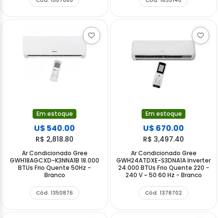
Cód. 1507065
Cód. 1635140
Em estoque
Em estoque
U$ 540.00
U$ 670.00
R$ 2,818.80
R$ 3,497.40
Ar Condicionado Gree
Ar Condicionado Gree
GWH18AGCXD-K3NNA1B 18.000
GWH24ATDXE-S3DNA1A Inverter
BTUs Frio Quente 50Hz -
24.000 BTUs Frio Quente 220 -
Branco
240 V ~ 50 60 Hz - Branco
Cód. 1350876
Cód. 1378702