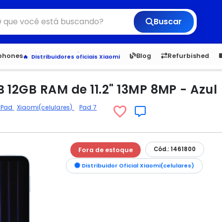
Buscar
6,050
5.24
1,900
1.
tphones
Blog
Refurbished
Veja os Lançamentos
Apple, Samsung e Outros
Distribuidores oficiais Xiaomi
 12GB RAM de 11.2" 13MP 8MP - Azul
 iPad
Xiaomi(celulares)
Pad 7
Cód.: 1461800
Fora de estoque
Distribuidor Oficial Xiaomi(celulares)