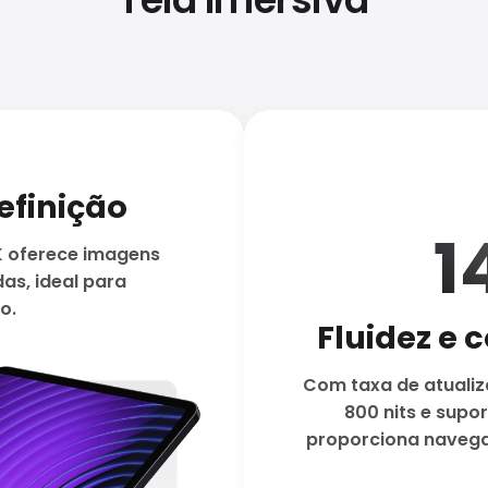
definição
1
2K oferece imagens
as, ideal para
o.
Fluidez e 
Com taxa de atualiza
800 nits e supo
proporciona navega