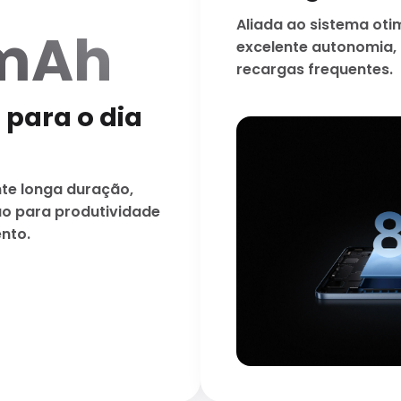
Aliada ao sistema oti
mAh
excelente autonomia,
recargas frequentes.
 para o dia
te longa duração,
uo para produtividade
nto.