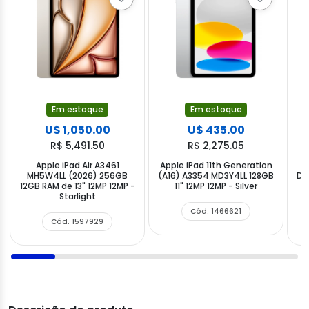
Em estoque
Em estoque
U$ 1,050.00
U$ 435.00
R$ 5,491.50
R$ 2,275.05
Apple iPad Air A3461
Apple iPad 11th Generation
MH5W4LL (2026) 256GB
(A16) A3354 MD3Y4LL 128GB
DW
12GB RAM de 13" 12MP 12MP -
11" 12MP 12MP - Silver
Starlight
Cód. 1466621
Cód. 1597929