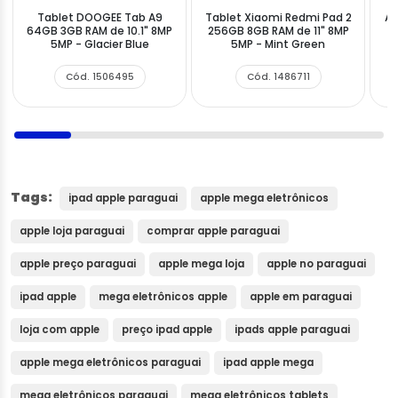
Tablet DOOGEE Tab A9
Tablet Xiaomi Redmi Pad 2
Ap
64GB 3GB RAM de 10.1" 8MP
256GB 8GB RAM de 11" 8MP
5MP - Glacier Blue
5MP - Mint Green
1
Cód. 1506495
Cód. 1486711
Tags:
ipad apple paraguai
apple mega eletrônicos
apple loja paraguai
comprar apple paraguai
apple preço paraguai
apple mega loja
apple no paraguai
ipad apple
mega eletrônicos apple
apple em paraguai
loja com apple
preço ipad apple
ipads apple paraguai
apple mega eletrônicos paraguai
ipad apple mega
mega eletrônicos paraguai
mega eletrônicos tablets