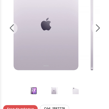
Cód.: 1597776
Fora de estoque