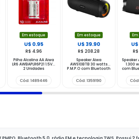
Em estoque
Em estoque
Em
U$ 0.95
U$ 39.90
U$
R$ 4.96
R$ 208.28
R$
Pilha Alcalina AA Aiwa
Speaker Aiwa
Speaker
LR6 AWBAPLR6P21 1.5V -
AWS10BTB 30 watts
1.300 
2 Unidades
P.M.P.O com Bluetooth
com Blue
Rádio FM Auxiliar -
USB
Preto
Cód. 1489446
Cód. 1359190
Cód
O, Bluetooth 5.0, rádio FM e tecnologia TWS. Possui 2 fal