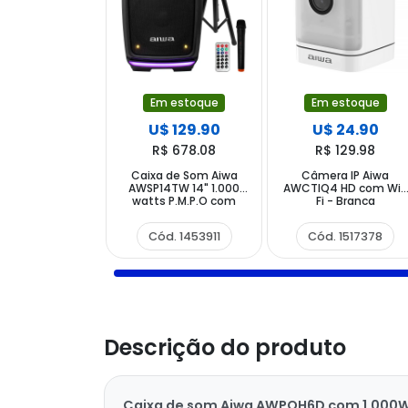
Em estoque
Em estoque
U$ 129.90
U$ 24.90
R$ 678.08
R$ 129.98
Caixa de Som Aiwa
Câmera IP Aiwa
AWSP14TW 14" 1.000
AWCTIQ4 HD com Wi-
watts P.M.P.O com
Fi - Branca
Bluetootth e USB
Bivolt - Preto
Cód. 1453911
Cód. 1517378
Descrição do produto
Caixa de som Aiwa AWPOH6D com 1.000W PMP