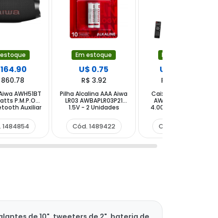
 estoque
Em estoque
Em estoque
 164.90
U$ 0.75
U$ 244.90
 860.78
R$ 3.92
R$ 1,278.38
 Aiwa AWH51BT
Pilha Alcalina AAA Aiwa
Caixa de Som Aiwa
watts P.M.P.O
LR03 AWBAPLR03P21
AWPOC15 2 de 15"
tooth Auxiliar
1.5V - 2 Unidades
4.000 watts P.M.P.O
 - Preto
com Bluetooth USB -
Preta
. 1484854
Cód. 1489422
Cód. 1472776
antes de 10", tweeters de 2", bateria de