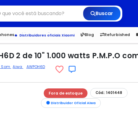
Buscar
6,050
5.22
1,900
1.
Veja os Lançamentos
tphones
Blog
Refurbished
Apple, Samsung e Outros
Distribuidores oficiais Xiaomi
D 2 de 10" 1.000 watts P.M.P.O com
e Som
Aiwa
AWPOH6D
Cód.: 1401448
Fora de estoque
Distribuidor Oficial Aiwa