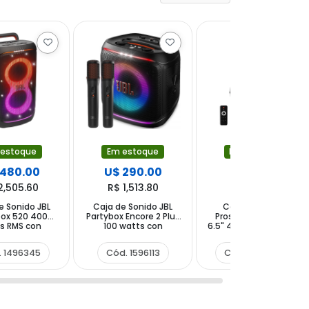
 estoque
Em estoque
Em estoque
 480.00
U$ 290.00
U$ 50.00
2,505.60
R$ 1,513.80
R$ 261.00
e Sonido JBL
Caja de Sonido JBL
Caja de Sonido
box 520 400
Partybox Encore 2 Plus
Prosper P-1061 2 de
s RMS con
100 watts con
6.5" 40 watts RMS con
oth USB-C -
Bluetooth USB-C -
Bluetooth USB FM -
Negra
Negra
Negra
. 1496345
Cód. 1596113
Cód. 1645644