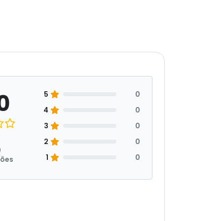
0
5
0
4
0
3
0
2
0
m
1
0
ções