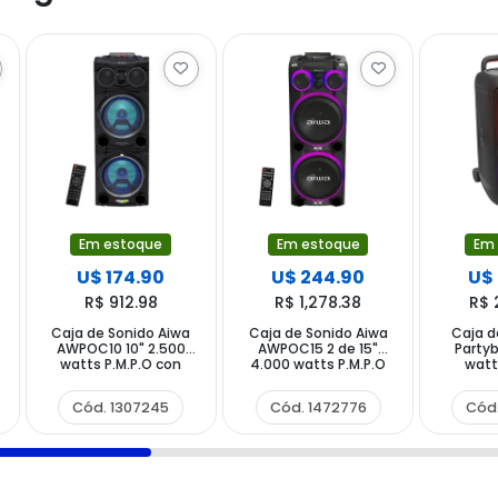
Em estoque
Em estoque
Em
U$ 174.90
U$ 244.90
U$
R$ 912.98
R$ 1,278.38
R$ 
Caja de Sonido Aiwa
Caja de Sonido Aiwa
Caja d
AWPOC10 10" 2.500
AWPOC15 2 de 15"
Party
watts P.M.P.O con
4.000 watts P.M.P.O
watt
Bluetooth USB FM -
con Bluetooth USB -
Blueto
Negro
Negra
Cód. 1307245
Cód. 1472776
Cód