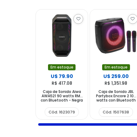
Em estoque
Em estoque
U$ 79.90
U$ 259.00
R$ 417.08
R$ 1,351.98
Caja de Sonido Aiwa
Caja de Sonido JBL
AWA521 90 watts RMS
Partybox Encore 2 100
con Bluetooth - Negra
watts con Bluetooth
USB-C - Negra
Cód. 1623079
Cód. 1507638