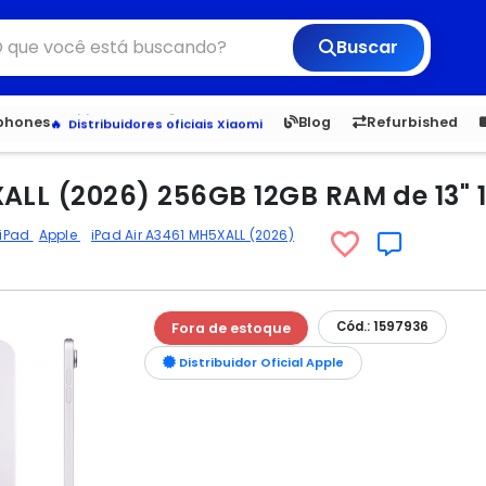
Buscar
Veja os Lançamentos
Apple, Samsung e Outros
6,050
5.20
1,900
1.
tphones
Blog
Refurbished
Distribuidores oficiais Xiaomi
ALL (2026) 256GB 12GB RAM de 13" 
 iPad
Apple
iPad Air A3461 MH5XALL (2026)
Cód.: 1597936
Fora de estoque
Distribuidor Oficial Apple