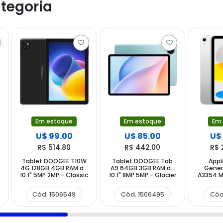
tegoria
Em estoque
Em estoque
Em
U$ 99.00
U$ 85.00
U$
R$ 514.80
R$ 442.00
R$ 
Tablet DOOGEE T10W
Tablet DOOGEE Tab
Appl
4G 128GB 4GB RAM de
A9 64GB 3GB RAM de
Gener
10.1" 5MP 2MP - Classic
10.1" 8MP 5MP - Glacier
A3354 M
Black
Blue
11" 12MP
Cód. 1506549
Cód. 1506495
Cód