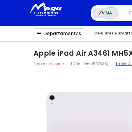
IA
Departamentos
Celulares e Smar
Apple iPad Air A3461 MH5X
Fora de estoque
(Cód. Item 1597936)
Tablet &