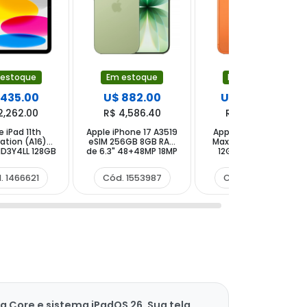
 estoque
Em estoque
Em estoque
 435.00
U$ 882.00
U$ 1,540.00
2,262.00
R$ 4,586.40
R$ 8,008.00
e iPad 11th
Apple iPhone 17 A3519
Apple iPhone 17 Pro
ation (A16)
eSIM 256GB 8GB RAM
Max A3257 eSIM 1TB
D3Y4LL 128GB
de 6.3" 48+48MP 18MP
12GB RAM de 6.9"
 12MP - Silver
- Sage
48+48+48MP 18MP -
Cosmic Orange
. 1466621
Cód. 1553987
Cód. 1522426
 Core e sistema iPadOS 26. Sua tela