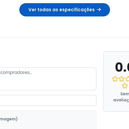
Ver todas as especificações
0.
Se
avalia
 imagem)