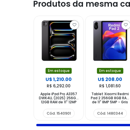
Produtos da mesma ca
Em estoque
Em estoque
U$ 1,210.00
U$ 208.00
R$ 6,292.00
R$ 1,081.60
Apple iPad Pro A3357
Tablet Xiaomi Redmi
DWK4LL (2025) 256GB
Pad 2 256GB 8GB RAM
12GB RAM de 11" 12MP
de 11" 8MP 5MP - Gris
12MP - Space Black
Grafito
Cód. 1540901
Cód. 1480344