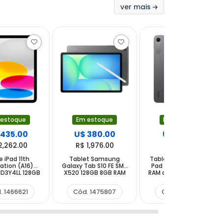
ver mais
 estoque
Em estoque
Em estoque
 435.00
U$ 380.00
U$ 152.00
2,262.00
R$ 1,976.00
R$ 790.40
e iPad 11th
Tablet Samsung
Tablet Xiaomi Redmi
ation (A16)
Galaxy Tab S10 FE SM-
Pad 2 9.7 128GB 4GB
D3Y4LL 128GB
X520 128GB 8GB RAM
RAM de 9.7" 8MP 5MP -
 12MP - Silver
de 10.9" 13MP 12MP -
Graphite Gray
Gris
. 1466621
Cód. 1475807
Cód. 1612929