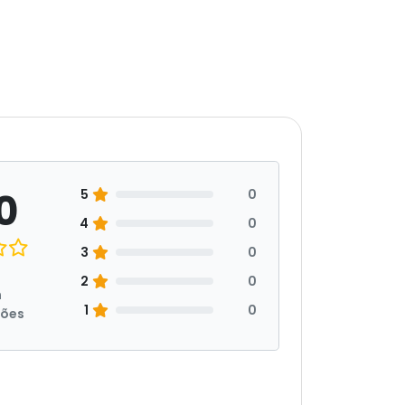
0
5
0
4
0
3
0
2
0
m
1
0
ções