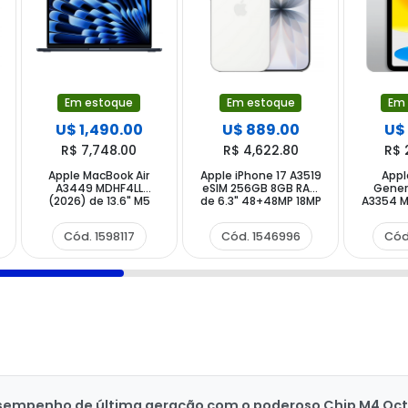
Em estoque
Em estoque
Em
U$ 1,490.00
U$ 889.00
U$
R$ 7,748.00
R$ 4,622.80
R$ 
Apple MacBook Air
Apple iPhone 17 A3519
Appl
A3449 MDHF4LL
eSIM 256GB 8GB RAM
Gener
(2026) de 13.6" M5
de 6.3" 48+48MP 18MP
A3354 M
16GB RAM 1TB SSD -
- White
11" 12MP
Midnight
Cód. 1598117
Cód. 1546996
Cód
desempenho de última geração com o poderoso Chip M4 Octa