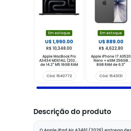
Em estoque
Em estoque
U$ 1,990.00
U$ 889.00
R$ 10,348.00
R$ 4,622.80
Apple MacBook Pro
Apple iPhone 17 A3520
A3434 MDE14LL (2025)
Nano + eSIM 256GB
de 14.2" M5 16GB RAM
8GB RAM de 6.3"
1TB SSD - Space Black
48+48MP 18MP - Black
Cód. 1540772
Cód. 1543131
Descrição do produto
O Apple iPad Air A3461 (2026) entrega 