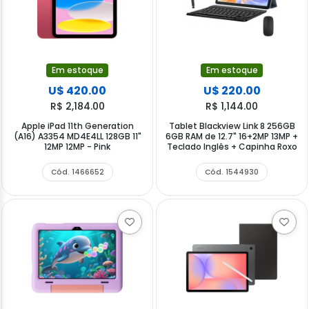
Em estoque
Em estoque
U$ 420.00
U$ 220.00
R$ 2,184.00
R$ 1,144.00
Apple iPad 11th Generation
Tablet Blackview Link 8 256GB
(A16) A3354 MD4E4LL 128GB 11"
6GB RAM de 12.7" 16+2MP 13MP +
12MP 12MP - Pink
Teclado Inglês + Capinha Roxo
Cód. 1466652
Cód. 1544930