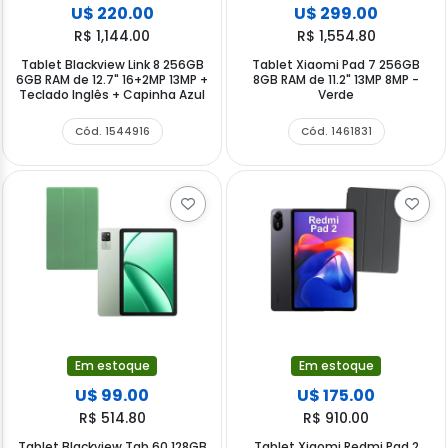
U$ 220.00
U$ 299.00
R$ 1,144.00
R$ 1,554.80
Tablet Blackview Link 8 256GB
Tablet Xiaomi Pad 7 256GB
6GB RAM de 12.7" 16+2MP 13MP +
8GB RAM de 11.2" 13MP 8MP -
Teclado Inglês + Capinha Azul
Verde
Cód. 1544916
Cód. 1461831
Em estoque
Em estoque
U$ 99.00
U$ 175.00
R$ 514.80
R$ 910.00
Tablet Blackview Tab 60 128GB
Tablet Xiaomi Redmi Pad 2