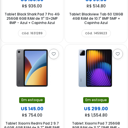
R$ 936.00
R$ 514.80
Tablet Black Shark Pad 7 Pro 4G
Tablet Blackview Tab 60 128GB
256GB 6GB RAM de 11" 13+2MP
4GB RAM de 10.1" 8MP 5MP +
8MP - Azul + Capinha Azul
Capinha Azul
Cód. 1631289
Cód. 1459623
Em estoque
Em estoque
U$ 145.00
U$ 299.00
R$ 754.00
R$ 1,554.80
Tablet Xiaomi Redmi Pad 2 9.7
Tablet Xiaomi Pad 7 256GB
64GB 4GB RAM de 9.7" 8MP 5MP
8GB RAM de 11.2" 13MP 8MP -