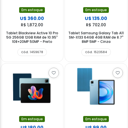
Em estoque
Em estoque
U$ 360.00
U$ 135.00
R$ 1,872.00
R$ 702.00
Tablet Blackview Active 10 Pro
Tablet Samsung Galaxy Tab A11
5G 256GB 12GB RAM de 10.95"
SM-X133 64GB 4GB RAM de 8.7"
108+20MP 50MP - Preto
8MP 5MP - Cinza
Cód. 1459678
Cód. 1523584
Em estoque
Em estoque
U$ 180.00
U$ 99.00