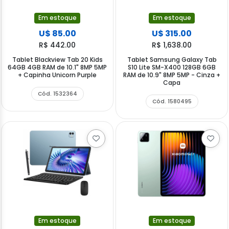
Em estoque
Em estoque
U$ 85.00
U$ 315.00
R$ 442.00
R$ 1,638.00
Tablet Blackview Tab 20 Kids
Tablet Samsung Galaxy Tab
64GB 4GB RAM de 10.1" 8MP 5MP
S10 Lite SM-X400 128GB 6GB
+ Capinha Unicorn Purple
RAM de 10.9" 8MP 5MP - Cinza +
Capa
Cód. 1532364
Cód. 1580495
Em estoque
Em estoque