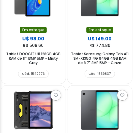
Em estoque
Em estoque
U$ 98.00
U$ 149.00
R$ 509.60
R$ 774.80
Tablet DOOGEE U11 128GB 4GB
Tablet Samsung Galaxy Tab A11
RAM de 11" 13MP 5MP - Misty
SM-X135G 4G 64GB 4GB RAM
Gray
de 8.7" 8MP 5MP - Cinza
Cód. 1542776
Cód. 1539837