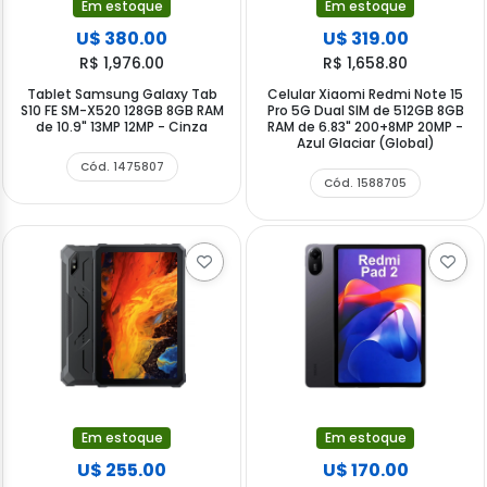
Em estoque
Em estoque
U$ 380.00
U$ 319.00
R$ 1,976.00
R$ 1,658.80
Tablet Samsung Galaxy Tab
Celular Xiaomi Redmi Note 15
S10 FE SM-X520 128GB 8GB RAM
Pro 5G Dual SIM de 512GB 8GB
de 10.9" 13MP 12MP - Cinza
RAM de 6.83" 200+8MP 20MP -
Azul Glaciar (Global)
Cód. 1475807
Cód. 1588705
Em estoque
Em estoque
U$ 255.00
U$ 170.00