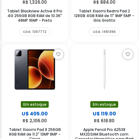
R$ 1,326.00
R$ 884.00
Tablet Blackview Active 8 Pro
Tablet Xiaomi Redmi Pad 2
4G 256GB 8GB RAM de 10.36"
128GB 4GB RAM de 11" 8MP 5MP -
48MP 16MP - Preto
Gris Grafito
Cód. 1397772
Cód. 1481396
Em estoque
Em estoque
U$ 405.00
U$ 119.00
R$ 2,106.00
R$ 618.80
Tablet Xiaomi Pad 8 256GB
Apple Pencil Pro A2538
8GB RAM de 11.2" 13MP 8MP -
MX2D3AM Bluetooth com
Cinza
Conector Magnético para iPad