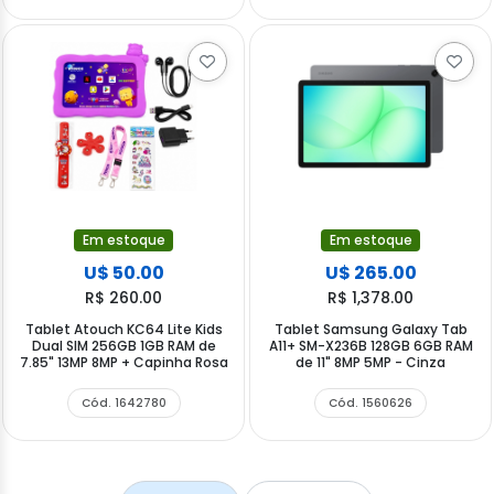
Em estoque
Em estoque
U$ 50.00
U$ 265.00
R$ 260.00
R$ 1,378.00
Tablet Atouch KC64 Lite Kids
Tablet Samsung Galaxy Tab
Dual SIM 256GB 1GB RAM de
A11+ SM-X236B 128GB 6GB RAM
7.85" 13MP 8MP + Capinha Rosa
de 11" 8MP 5MP - Cinza
Cód. 1642780
Cód. 1560626