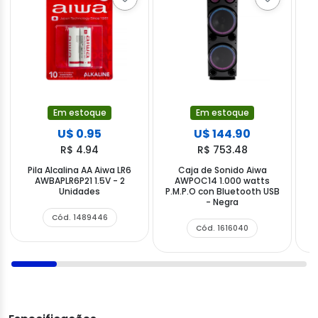
Em estoque
Em estoque
U$ 0.95
U$ 144.90
R$ 4.94
R$ 753.48
Pila Alcalina AA Aiwa LR6
Caja de Sonido Aiwa
AWBAPLR6P21 1.5V - 2
AWPOC14 1.000 watts
Unidades
P.M.P.O con Bluetooth USB
- Negra
B
Cód. 1489446
Cód. 1616040