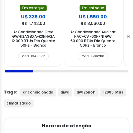
Em estoque
Em estoque
U$ 335.00
U$ 1,550.00
R$ 1,742.00
R$ 8,060.00
Ar Condicionado Gree
Ar Condicionado Audisat
A
GWH12AGBXA-K3NNA2A
NAC-CA-60HRN1 GW
NA
12.000 BTUs Frio Quente
60.000 BTUs Frio Quente
B
50Hz - Branco
50Hz - Branco
Cód. 1349672
Cód. 1506280
Tags:
ar condicionado
aiwa
aw12onoff
12000 btus
climatizaçao
Horário de atenção