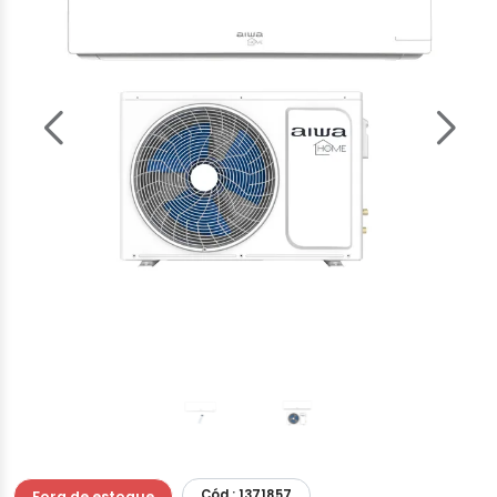
Cód.: 1371857
Fora de estoque