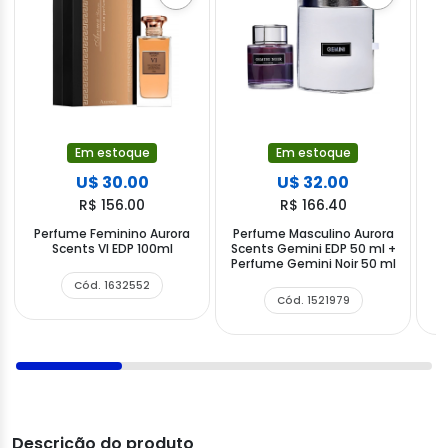
Em estoque
Em estoque
U$ 30.00
U$ 32.00
R$ 156.00
R$ 166.40
Perfume Feminino Aurora
Perfume Masculino Aurora
P
Scents VI EDP 100ml
Scents Gemini EDP 50 ml +
S
Perfume Gemini Noir 50 ml
Cód. 1632552
Cód. 1521979
Descrição do produto