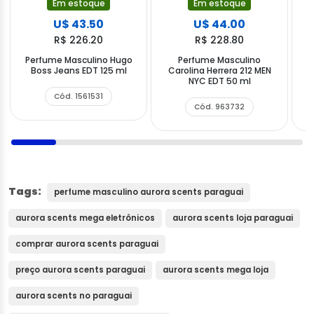
Em estoque
Em estoque
U$ 43.50
U$ 44.00
R$ 226.20
R$ 228.80
Perfume Masculino Hugo
Perfume Masculino
P
Boss Jeans EDT 125 ml
Carolina Herrera 212 MEN
R
NYC EDT 50 ml
Cód. 1561531
Cód. 963732
Tags:
perfume masculino aurora scents paraguai
aurora scents mega eletrônicos
aurora scents loja paraguai
comprar aurora scents paraguai
preço aurora scents paraguai
aurora scents mega loja
aurora scents no paraguai