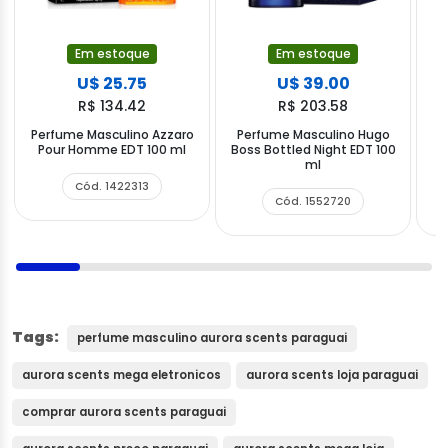
Em estoque
Em estoque
U$ 25.75
U$ 39.00
R$ 134.42
R$ 203.58
Perfume Masculino Azzaro
Perfume Masculino Hugo
Pour Homme EDT 100 ml
Boss Bottled Night EDT 100
A
ml
Cód. 1422313
Cód. 1552720
Tags:
perfume masculino aurora scents paraguai
aurora scents mega eletronicos
aurora scents loja paraguai
comprar aurora scents paraguai