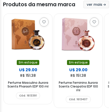
Produtos da mesma marca
ver mais
Em estoque
Em estoque
U$ 29.00
U$ 29.00
R$ 151.38
R$ 151.38
Perfume Masculino Aurora
Perfume Feminino Aurora
Pe
Scents Pharaoh EDP 100 ml
Scents Cleopatra EDP 100
Sc
ml
Cód. 1613391
Cód. 1613407