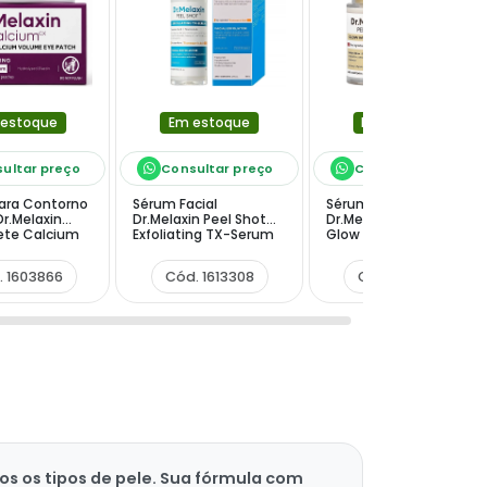
 estoque
Em estoque
Em estoque
ultar preço
Consultar preço
Consultar preço
ara Contorno
Sérum Facial
Sérum Facial
Dr.Melaxin
Dr.Melaxin Peel Shot
Dr.Melaxin Peel Shot
te Calcium
Exfoliating TX-Serum
Glow White Rice de
ye Patch - 60
de 80ml
30ml
s
. 1603866
Cód. 1613308
Cód. 1613278
s os tipos de pele. Sua fórmula com