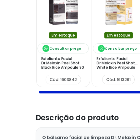
Em estoque
Em estoque
Consultar preço
Consultar preço
Exfoliante Facial
Exfoliante Facial
Dr.Melaxin Peel Shot
Dr.Melaxin Peel Shot
Black Rice Ampoule 80
White Rice Ampoule
ml
80ml
Cód. 1603842
Cód. 1613261
Descrição do produto
O bálsamo facial de limpeza Dr.Melaxin 