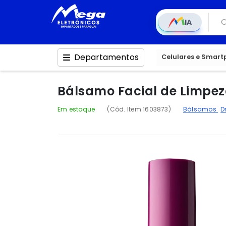
IA
Departamentos
Celulares e Smar
Bálsamo Facial de Limpez
Em estoque
(Cód. Item 1603873)
Bálsamos
D