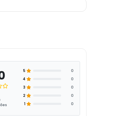
0
5
0
4
0
3
0
2
0
m
1
0
ções