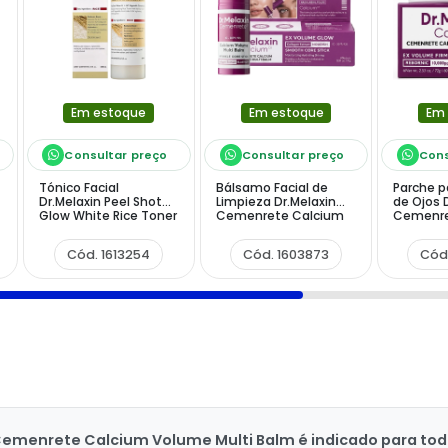
Em estoque
Em estoque
Em
Consultar preço
Consultar preço
Cons
Tónico Facial
Bálsamo Facial de
Parche p
Dr.Melaxin Peel Shot
Limpieza Dr.Melaxin
de Ojos 
Glow White Rice Toner
Cemenrete Calcium
Cemenre
de 200 ml
Volume Multi Balm de
Volume E
9 g
Unidade
Cód. 1613254
Cód. 1603873
Cód
Cemenrete Calcium Volume Multi Balm é indicado para todo