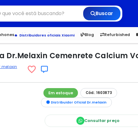
Buscar
Veja os Lançamentos
6,050
5.20
1,900
1.
tphones
Blog
Refurbished
Apple, Samsung e Outros
Distribuidores oficiais Xiaomi
a Dr.Melaxin Cemenrete Calcium Vo
r.melaxin
Em estoque
Cód.: 1603873
Distribuidor Oficial Dr.melaxin
Consultar preço