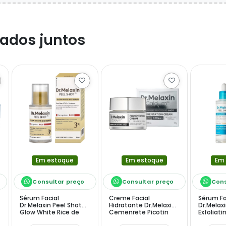
ados juntos
Em estoque
Em estoque
Em
Consultar preço
Consultar preço
Cons
Sérum Facial
Creme Facial
Sérum Fa
Dr.Melaxin Peel Shot
Hidratante Dr.Melaxin
Dr.Melax
Glow White Rice de
Cemenrete Picotin
Exfoliat
30ml
Shot Cream 25 g
de 80ml