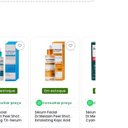
 estoque
Em estoque
Em estoque
ultar preço
Consultar preço
Consultar preço
cial
Sérum Facial
Sérum Facial
in Peel Shot
Dr.Melaxin Peel Shot
Dr.Melaxin Cemenrete
ing TX-Serum
Exfoliating Kojic Acid
Cyano Pink Spicule de
Turmeric de 80 ml
30 ml