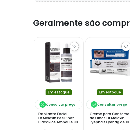
Geralmente são compr
Em estoque
Em estoque
Consultar preço
Consultar preço
Esfoliante Facial
Creme para Contorno
Dr.Melaxin Peel Shot
de Olhos Dr.Melaxin
Black Rice Ampoule 80
Eyephalt Eyebag de 10
ml
ml