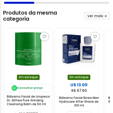
Produtos da mesma
ver mais
categoria
Em estoque
Em estoque
U$ 13.00
Consultar preço
R$ 67.60
Bálsamo Facial de Limpieza
Bálsamo Facial Nivea Men
Bá
Dr. Althea Pure Grinding
Hydrocare After Shave de
Be
Cleansing Balm de 50 ml
100 ml
Cl