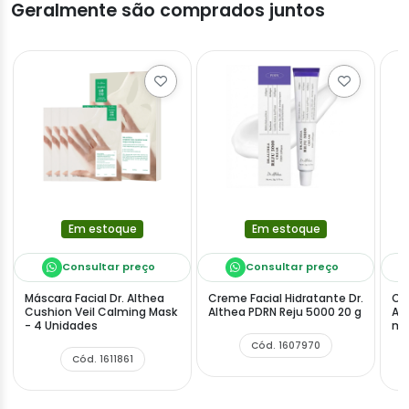
Geralmente são comprados juntos
Em estoque
Em estoque
Consultar preço
Consultar preço
Máscara Facial Dr. Althea
Creme Facial Hidratante Dr.
Cre
Cushion Veil Calming Mask
Althea PDRN Reju 5000 20 g
Al
- 4 Unidades
ml
Cód. 1607970
Cód. 1611861