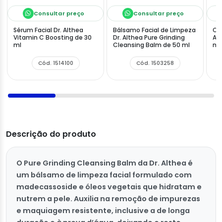
Consultar preço
Consultar preço
Sérum Facial Dr. Althea
Bálsamo Facial de Limpeza
Cre
Vitamin C Boosting de 30
Dr. Althea Pure Grinding
Al
ml
Cleansing Balm de 50 ml
ml
Cód. 1514100
Cód. 1503258
Descrição do produto
O Pure Grinding Cleansing Balm da Dr. Althea é
um bálsamo de limpeza facial formulado com
madecassoside e óleos vegetais que hidratam e
nutrem a pele. Auxilia na remoção de impurezas
e maquiagem resistente, inclusive a de longa