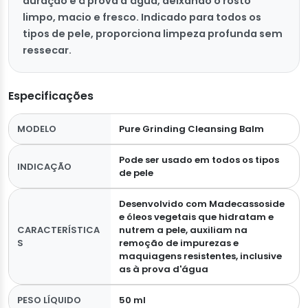
duração e à prova d’água, deixando o rosto
limpo, macio e fresco. Indicado para todos os
tipos de pele, proporciona limpeza profunda sem
ressecar.
Especificações
MODELO
Pure Grinding Cleansing Balm
Pode ser usado em todos os tipos
INDICAÇÃO
de pele
Desenvolvido com Madecassoside
e óleos vegetais que hidratam e
CARACTERÍSTICA
nutrem a pele, auxiliam na
S
remoção de impurezas e
maquiagens resistentes, inclusive
as à prova d'água
PESO LÍQUIDO
50 ml