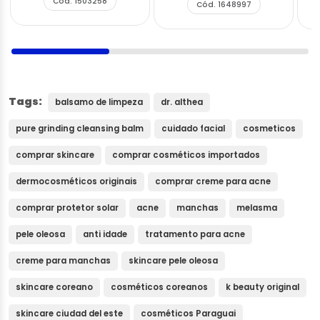
Cód. 1503258
Cód. 1648997
Tags:
balsamo de limpeza
dr. althea
pure grinding cleansing balm
cuidado facial
cosmeticos
comprar skincare
comprar cosméticos importados
dermocosméticos originais
comprar creme para acne
comprar protetor solar
acne
manchas
melasma
pele oleosa
anti idade
tratamento para acne
creme para manchas
skincare pele oleosa
skincare coreano
cosméticos coreanos
k beauty original
skincare ciudad del este
cosméticos Paraguai