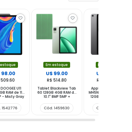
 estoque
Em estoque
Em estoque
 98.00
U$ 99.00
U$ 940.00
 509.60
R$ 514.80
R$ 4,888.00
 DOOGEE U11
Tablet Blackview Tab
Apple iPad Air A3461
GB RAM de 11"
60 128GB 4GB RAM de
MH5N4LL (2026) 128GB
 - Misty Gray
10.1" 8MP 5MP +
12GB RAM de 13" 12MP
Capinha Verde
12MP - Space Gray
. 1542776
Cód. 1459630
Cód. 1597868