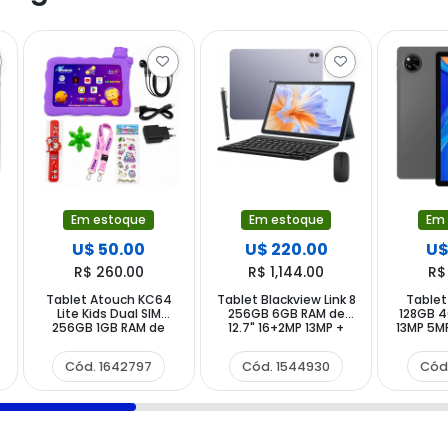
Em estoque
Em estoque
Em
U$ 50.00
U$ 220.00
U$
R$ 260.00
R$ 1,144.00
R$
Tablet Atouch KC64
Tablet Blackview Link 8
Tablet
Lite Kids Dual SIM
256GB 6GB RAM de
128GB 4
256GB 1GB RAM de
12.7" 16+2MP 13MP +
13MP 5MP
7.85" 13MP 8MP +
Teclado Inglês +
Capinha Roxo
Capinha Roxo
Cód. 1642797
Cód. 1544930
Cód