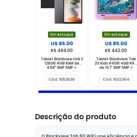
Em estoque
Em estoque
U$ 95.00
U$ 85.00
R$ 494.00
R$ 442.00
Tablet Blackview Link 2
Tablet Blackview Tab
128GB 4GB RAM de
20 Kids 64GB 4GB RA
8.68" 8MP 5MP +
de 10.1" 8MP 5MP +
Capinha Preto
Capinha Unicorn
Purple
Cód. 1553536
Cód. 1532364
Descrição do produto
O Blackview Tab 60 WiFi une eficiência 