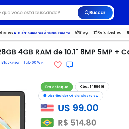
Buscar
6,050
5.20
1,900
1.
Veja os Lançamentos
tphones
Blog
Refurbished
Apple, Samsung e Outros
Distribuidores oficiais Xiaomi
128GB 4GB RAM de 10.1" 8MP 5MP + 
d
Blackview
Tab 60 WiFi
Em estoque
Cód.: 1459616
Distribuidor Oficial Blackview
U$ 99.00
R$ 514.80