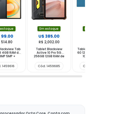
 estoque
Em estoque
Em estoque
 99.00
U$ 385.00
U$ 99.00
 514.80
R$ 2,002.00
R$ 514.80
Blackview Tab
Tablet Blackview
Tablet Blackview Tab
B 4GB RAM de
Active 10 Pro 5G
60 128GB 4GB RAM de
" 8MP 5MP +
256GB 12GB RAM de
10.1" 8MP 5MP +
nha Cinza
10.95" 108+20MP 50MP
Capinha Azul
- Preto Laranja
. 1459616
Cód. 1459685
Cód. 1459623
te processador Octa Core. Conta com