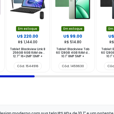
Em estoque
Em estoque
Em
U$ 220.00
U$ 99.00
U$
R$ 1,144.00
R$ 514.80
R$
Tablet Blackview Link 8
Tablet Blackview Tab
Tablet 
M
256GB 6GB RAM de
60 128GB 4GB RAM de
60 128G
12.7" 16+2MP 13MP +
10.1" 8MP 5MP +
10.1
Teclado Inglês +
Capinha Verde
Capi
Capinha Azul
Cód. 1544916
Cód. 1459630
Cód
e design moderno com sua tela IPS HD+ de 10,1" e um poten