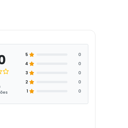
0
5
0
4
0
3
0
2
0
m
1
0
ções