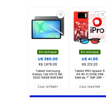
Em estoque
Em estoque
U$ 380.00
U$ 41.00
R$ 1,976.00
R$ 213.20
Tablet Samsung
Tablet IPRO Speed-5
Galaxy Tab S10 FE SM-
4G Wi-Fi 32GB 2GB
X520 128GB 8GB RAM
RAM de 7" 2MP 2MP -
de 10.9" 13MP 12MP -
Vermelho Marrom
Cinza
Cód. 1475807
Cód. 1344769