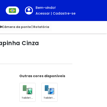
Bem-vindo!
Acessar | Cadastre-se
00
Câmera da ponte | Rotatória
Capinha Cinza
Outras cores disponíveis
Tablet: Algae Green - Capinha: Verde
Tablet: Sunny Sky Blue - Capinha: Azul