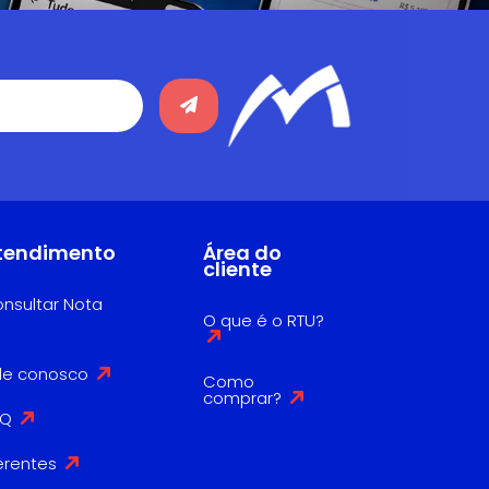
tendimento
Área do
cliente
nsultar Nota
O que é o RTU?
le conosco
Como
comprar?
AQ
erentes