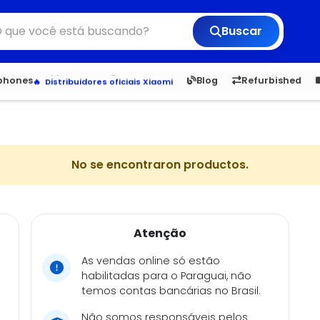
Buscar
Veja os Lançamentos
Apple, Samsung e Outros
6,050
5.23
1,900
1.
tphones
Blog
Refurbished
Distribuidores oficiais Xiaomi
No se encontraron productos.
Atenção
As vendas online só estão
habilitadas para o Paraguai, não
temos contas bancárias no Brasil.
Não somos responsáveis pelos