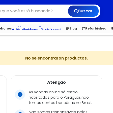
Buscar
Veja os Lançamentos
Apple, Samsung e Outros
6,050
5.22
1,900
1.
tphones
Blog
Refurbished
Distribuidores oficiais Xiaomi
No se encontraron productos.
Atenção
As vendas online só estão
habilitadas para o Paraguai, não
temos contas bancárias no Brasil.
Não somos responsáveis pelos