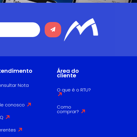
tendimento
Área do
cliente
nsultar Nota
O que é o RTU?
le conosco
Como
comprar?
AQ
erentes