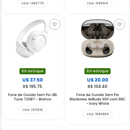
Cód. 1482775
Cód. 1580914
Em estoque
Em estoque
U$ 37.50
U$ 20.00
R$ 195.75
R$ 104.40
Fone de Ouvido Sem Fio JBL
Fone de Ouvido Sem Fio
Tune 720BT - Branco
Blackview AirBuds 300 com ENC
- Ivory White
Cód. 1331516
Cód. 1580884