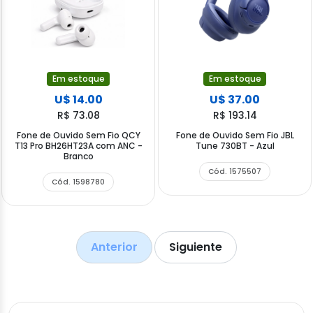
Em estoque
Em estoque
U$ 14.00
U$ 37.00
R$ 73.08
R$ 193.14
Fone de Ouvido Sem Fio QCY
Fone de Ouvido Sem Fio JBL
T13 Pro BH26HT23A com ANC -
Tune 730BT - Azul
Branco
Cód. 1575507
Cód. 1598780
Anterior
Siguiente