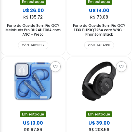
Em estoque
Em estoque
U$ 26.00
U$ 14.00
R$ 135.72
R$ 73.08
Fone de Ouvido Sem Fio QCY
Fone de Ouvido Sem Fio QCY
Melobuds Pro BH24HT08A com
T13X BH23QT26A com WNC -
ANC - Preto
Phantom Black
Cód. 1409697
Cód. 1484991
Em estoque
Em estoque
U$ 13.00
U$ 39.00
R$ 67.86
R$ 203.58