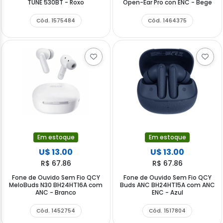
TUNE 530BT - Roxo
Open-Ear Pro con ENC - Bege
Cód. 1575484
Cód. 1464375
Em estoque
Em estoque
U$ 13.00
U$ 13.00
R$ 67.86
R$ 67.86
Fone de Ouvido Sem Fio QCY
Fone de Ouvido Sem Fio QCY
MeloBuds N30 BH24HT16A com
Buds ANC BH24HT15A com ANC
ANC - Branco
ENC - Azul
Cód. 1452754
Cód. 1517804