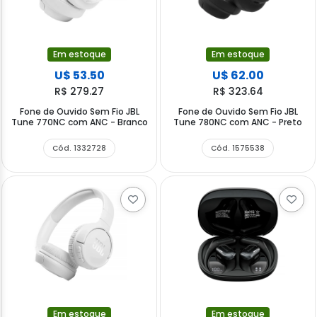
Em estoque
Em estoque
U$ 53.50
U$ 62.00
R$ 279.27
R$ 323.64
Fone de Ouvido Sem Fio JBL
Fone de Ouvido Sem Fio JBL
Tune 770NC com ANC - Branco
Tune 780NC com ANC - Preto
Cód. 1332728
Cód. 1575538
Em estoque
Em estoque