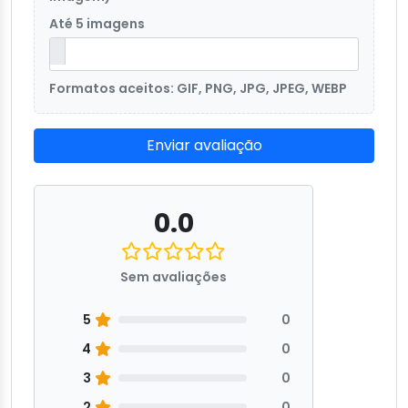
Até 5 imagens
Formatos aceitos: GIF, PNG, JPG, JPEG, WEBP
Enviar avaliação
0.0
Sem avaliações
5
0
4
0
3
0
2
0