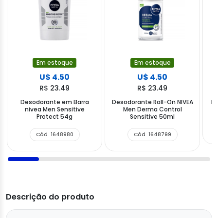
Em estoque
Em estoque
U$ 4.50
U$ 4.50
R$ 23.49
R$ 23.49
Desodorante em Barra
Desodorante Roll-On NIVEA
De
nivea Men Sensitive
Men Derma Control
Protect 54g
Sensitive 50ml
Cód. 1648980
Cód. 1648799
Descrição do produto