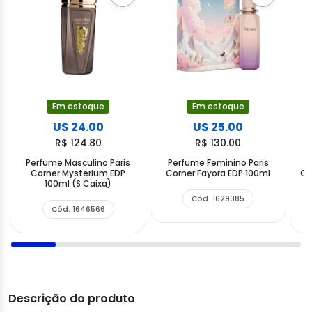
Em estoque
Em estoque
U$ 24.00
U$ 25.00
R$ 124.80
R$ 130.00
Perfume Masculino Paris
Perfume Feminino Paris
Corner Mysterium EDP
Corner Fayora EDP 100ml
Co
100ml (S Caixa)
Cód. 1629385
Cód. 1646566
Descrição do produto