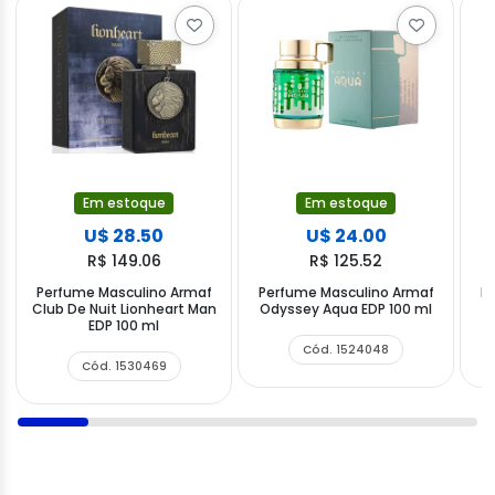
Em estoque
Em estoque
U$ 28.50
U$ 24.00
R$ 149.06
R$ 125.52
Perfume Masculino Armaf
Perfume Masculino Armaf
P
Club De Nuit Lionheart Man
Odyssey Aqua EDP 100 ml
EDP 100 ml
Cód. 1524048
Cód. 1530469