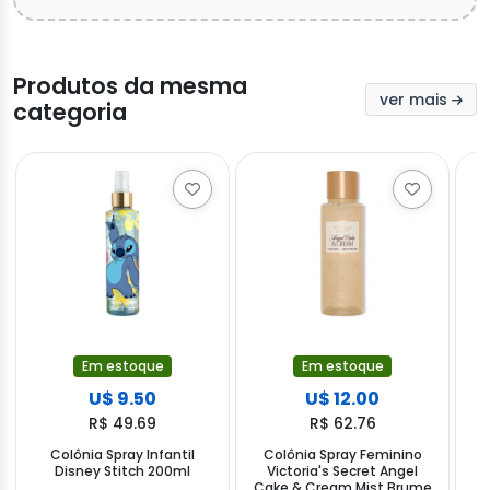
Produtos da mesma
ver mais
categoria
Em estoque
Em estoque
U$ 9.50
U$ 12.00
R$ 49.69
R$ 62.76
Colônia Spray Infantil
Colônia Spray Feminino
Disney Stitch 200ml
Victoria's Secret Angel
Cake & Cream Mist Brume
S