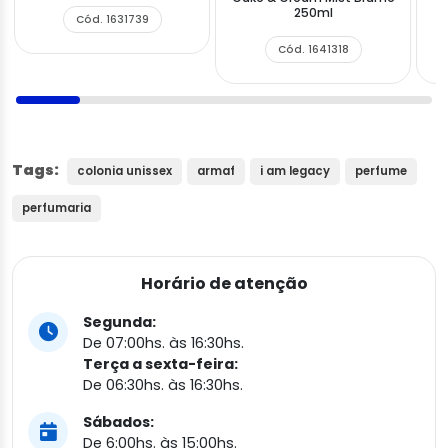
250ml
Cód. 1631739
Cód. 1641318
Tags:
colonia unissex
armaf
i am legacy
perfume
perfumaria
Horário de atenção
Segunda:
De 07:00hs. às 16:30hs.
Terça a sexta-feira:
De 06:30hs. às 16:30hs.
Sábados:
De 6:00hs. às 15:00hs.