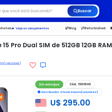
Buscar
6,050
5.20
1,900
1.
tphones
Blog
Refurbished
Veja os Lançamentos
Apple, Samsung e Outros
Distribuidores oficiais Xiaomi
 15 Pro Dual SIM de 512GB 12GB RA
mi(celulares)
Em estoque
Cód.: 1593945
Distribuidor Oficial Xiaomi(celulares)
U$ 295.00