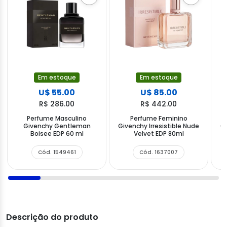
Em estoque
Em estoque
U$ 55.00
U$ 85.00
R$ 286.00
R$ 442.00
Perfume Masculino
Perfume Feminino
Givenchy Gentleman
Givenchy Irresistible Nude
Gi
Boisee EDP 60 ml
Velvet EDP 80ml
Cód. 1549461
Cód. 1637007
Descrição do produto