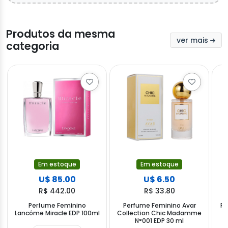
Produtos da mesma
ver mais
categoria
Em estoque
Em estoque
U$ 85.00
U$ 6.50
R$ 442.00
R$ 33.80
Perfume Feminino
Perfume Feminino Avar
Pe
Lancôme Miracle EDP 100ml
Collection Chic Madamme
N°001 EDP 30 ml