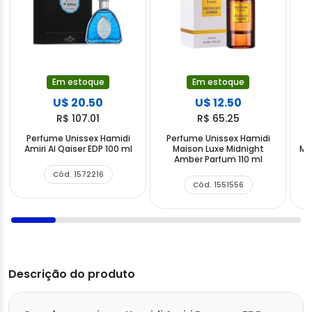
Em estoque
Em estoque
U$ 20.50
U$ 12.50
R$ 107.01
R$ 65.25
Perfume Unissex Hamidi
Perfume Unissex Hamidi
P
Amiri Al Qaiser EDP 100 ml
Maison Luxe Midnight
Ma
Amber Parfum 110 ml
Cód. 1572216
Cód. 1551556
Descrição do produto