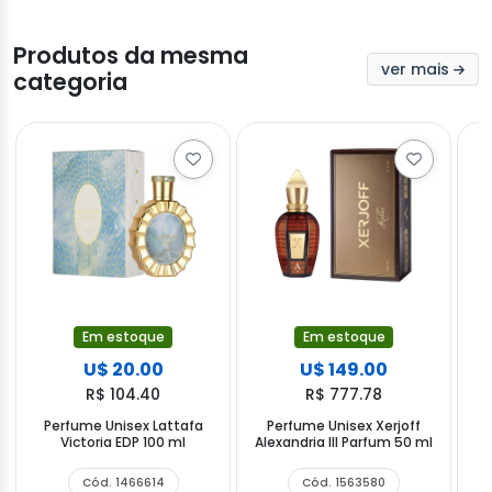
Produtos da mesma
ver mais
categoria
Em estoque
Em estoque
U$ 20.00
U$ 149.00
R$ 104.40
R$ 777.78
Perfume Unisex Lattafa
Perfume Unisex Xerjoff
P
Victoria EDP 100 ml
Alexandria III Parfum 50 ml
Ti
Cód. 1466614
Cód. 1563580