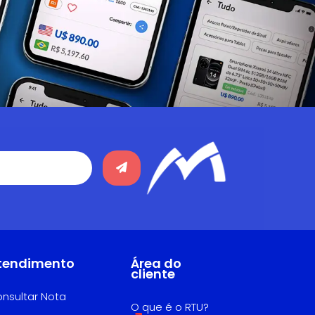
tendimento
Área do
cliente
nsultar Nota
O que é o RTU?