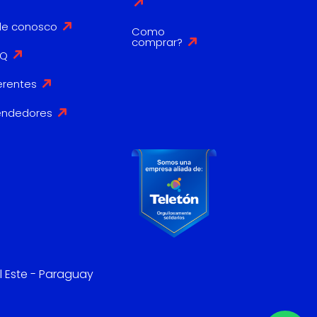
le conosco
Como
comprar?
AQ
erentes
endedores
l Este - Paraguay