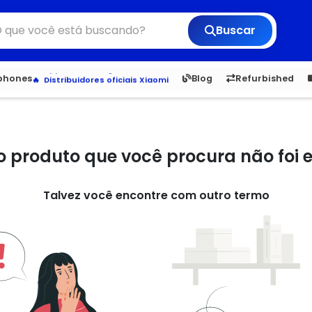
Buscar
Veja os Lançamentos
Apple, Samsung e Outros
6,050
5.20
1,900
1.
tphones
Blog
Refurbished
Distribuidores oficiais Xiaomi
o produto que você procura não foi
Talvez você encontre com outro termo