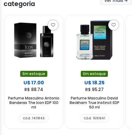
ver mais
categoria
Em estoque
Em estoque
U$ 17.00
U$ 18.25
R$ 88.74
R$ 95.27
Perfume Masculino Antonio
Perfume Masculino David
Banderas The Icon EDP 100
Beckham True Instinct EDP
C
ml
50 ml
Cód. 1411843
Cód. 1591941