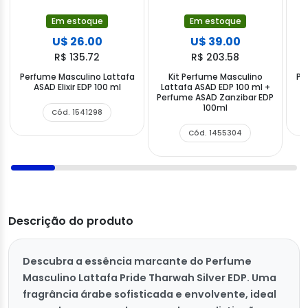
Em estoque
Em estoque
U$ 26.00
U$ 39.00
R$ 135.72
R$ 203.58
Perfume Masculino Lattafa
Kit Perfume Masculino
Pe
ASAD Elixir EDP 100 ml
Lattafa ASAD EDP 100 ml +
Perfume ASAD Zanzibar EDP
100ml
Cód. 1541298
Cód. 1455304
Descrição do produto
Descubra a essência marcante do Perfume
Masculino Lattafa Pride Tharwah Silver EDP. Uma
fragrância árabe sofisticada e envolvente, ideal