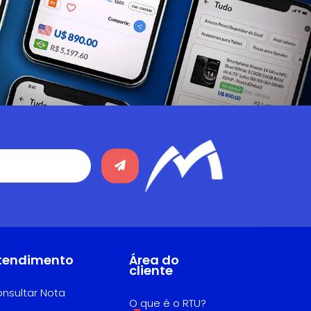
tendimento
Área do
cliente
nsultar Nota
O que é o RTU?