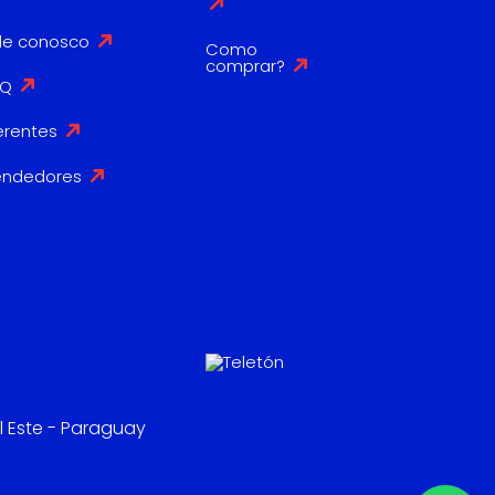
le conosco
Como
comprar?
AQ
erentes
endedores
l Este - Paraguay