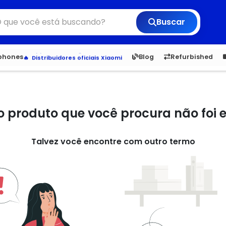
Buscar
Veja os Lançamentos
Apple, Samsung e Outros
6,050
5.20
1,900
1.
tphones
Blog
Refurbished
Distribuidores oficiais Xiaomi
o produto que você procura não foi
Talvez você encontre com outro termo