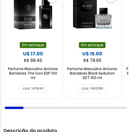
Em estoque
Em estoque
U$ 17.00
U$ 15.00
R$ 88.40
R$ 78.00
Perfume Masculino Antonio
Perfume Masculino Antonio
Pe
Banderas The Icon EDP 100
Banderas Black Sedution
Ba
ml
EDT 100 ml
Cód. 1411843
Cód. 1452198
Descrição do produto