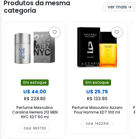
Produtos da mesma
ver mais
categoria
Em estoque
Em estoque
U$ 44.00
U$ 25.75
R$ 228.80
R$ 133.90
Perfume Masculino
Perfume Masculino Azzaro
Pe
Carolina Herrera 212 MEN
Pour Homme EDT 100 ml
Ba
NYC EDT 50 ml
Cód. 1422313
Cód. 963732