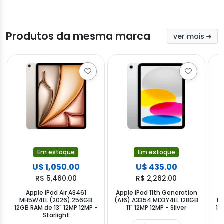
Produtos da mesma marca
ver mais
Em estoque
Em estoque
U$ 1,050.00
U$ 435.00
R$ 5,460.00
R$ 2,262.00
Apple iPad Air A3461
Apple iPad 11th Generation
MH5W4LL (2026) 256GB
(A16) A3354 MD3Y4LL 128GB
MH
12GB RAM de 13" 12MP 12MP -
11" 12MP 12MP - Silver
12
Starlight