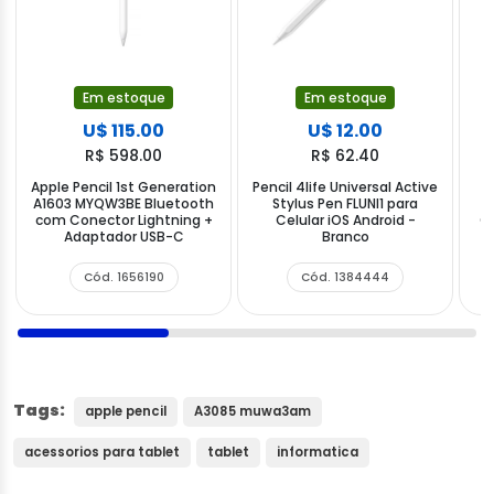
Em estoque
Em estoque
U$ 115.00
U$ 12.00
R$ 598.00
R$ 62.40
Apple Pencil 1st Generation
Pencil 4life Universal Active
A1603 MYQW3BE Bluetooth
Stylus Pen FLUNI1 para
M
com Conector Lightning +
Celular iOS Android -
C
Adaptador USB-C
Branco
i
Cód. 1656190
Cód. 1384444
Tags:
apple pencil
A3085 muwa3am
acessorios para tablet
tablet
informatica