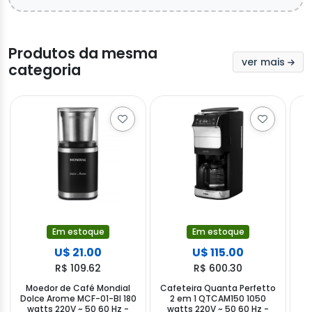
Produtos da mesma
ver mais
categoria
Em estoque
Em estoque
U$ 21.00
U$ 115.00
R$ 109.62
R$ 600.30
Moedor de Café Mondial
Cafeteira Quanta Perfetto
Dolce Arome MCF-01-BI 180
2 em 1 QTCAM150 1050
F
watts 220V ~ 50 60 Hz -
watts 220V ~ 50 60 Hz -
2