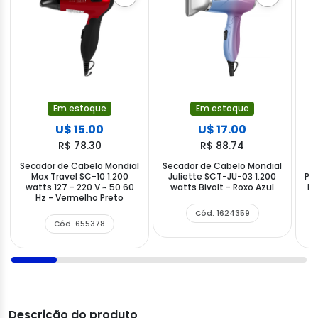
Em estoque
Em estoque
U$ 15.00
U$ 17.00
R$ 78.30
R$ 88.74
Secador de Cabelo Mondial
Secador de Cabelo Mondial
M
Max Travel SC-10 1.200
Juliette SCT-JU-03 1.200
Pr
watts 127 - 220 V ~ 50 60
watts Bivolt - Roxo Azul
Pr
Hz - Vermelho Preto
Cód. 1624359
Cód. 655378
Descrição do produto