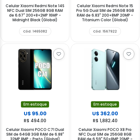
Celular Xiaomi Redmi Note 14S
Celular Xiaomi Redmi Note 15
NFC Dual SIM 256GB 8GB RAM
Pro 5G Dual SIM de 256GB 8GB
de 6.67" 200+8+2MP 16MP -
RAM de 6.83" 200+8MP 20MP -
Midnight Black (Global)
Titanium Color (Global)
Cód. 1465082
Cód. 1567922
Em estoque
Em estoque
U$ 95.00
U$ 362.00
R$ 494.00
R$ 1,882.40
Celular Xiaomi POCO C71 Dual
Celular Xiaomi POCO X8 Pro
SIM de 64GB 3GB RAM de 6.88"
NFC Dual SIM de 256GB 8GB
32MP 8MP - Preto (Global)
RAM de 6.59" 50+8MP 20MP -