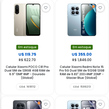
Em estoque
Em estoque
U$ 119.75
U$ 355.00
R$ 622.70
R$ 1,846.00
Celular Xiaomi POCO C81 Pro
Celular Xiaomi Redmi Note 15
Dual SIM de 128GB 4GB RAM de
Pro 5G Dual SIM de 512GB 12GB
6.9" 13MP 8MP - Dourado
RAM de 6.83" 200+8MP 20MP -
(Global)
Glacier Blue (Global)
Cód. 1618112
Cód. 1599213