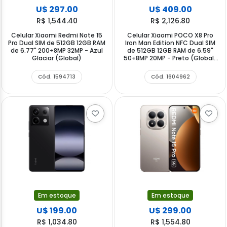
U$ 297.00
U$ 409.00
R$ 1,544.40
R$ 2,126.80
Celular Xiaomi Redmi Note 15
Celular Xiaomi POCO X8 Pro
Pro Dual SIM de 512GB 12GB RAM
Iron Man Edition NFC Dual SIM
de 6.77" 200+8MP 32MP - Azul
de 512GB 12GB RAM de 6.59"
Glaciar (Global)
50+8MP 20MP - Preto (Global)
(CX Slim)
Cód. 1594713
Cód. 1604962
Em estoque
Em estoque
U$ 199.00
U$ 299.00
R$ 1,034.80
R$ 1,554.80