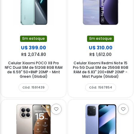
Em estoque
Em estoque
U$ 399.00
U$ 310.00
R$ 2,074.80
R$ 1,612.00
Celular Xiaomi POCO X8 Pro
Celular Xiaomi Redmi Note 15
NFC Dual SIM de 512GB 8GB RAM
Pro 5G Dual SIM de 256GB 8GB
de 6.59" 50+8MP 20MP - Mint
RAM de 6.83" 200+8MP 20MP -
Green (Global)
Mist Purple (Global)
Cód. 1591439
Cód. 1567854