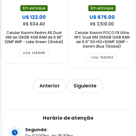
Em estoque
Em estoque
U$ 122.00
U$ 675.00
R$ 634.40
R$ 3,510.00
Celular Xiaomi Redmi A5 Dual
Celular Xiaomi POCO F8 Ultra
SIM de 128GB 4GB RAM de 6.88"
NFC Dual SIM 256GB 12GB RAM
32MP 8MP - Lake Green (Global)
de 6.9" 50+50+50MP 32MP -
Denim Blue (Global)
Cód. 1481686
Cód. 1550153
Anterior
Siguiente
Horário de atenção
Segunda: