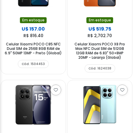
Em estoque
Em estoque
U$ 157.00
U$ 519.75
R$ 816.40
R$ 2,702.70
Celular Xiaomi POCO C85 NFC
Celular Xiaomi POCO X8 Pro
Dual SIM de 256B 8GB RAM de
Max NFC Dual SIM de 512GB
6.9" 50MP 13MP - Preto (Global)
12GB RAM de 6.83" 50+8MP
20MP - Laranja (Global)
Cód. 1504453
Cód. 1624038