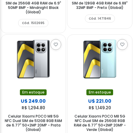
SIM de 256GB 4GB RAM de 6.9"
SIM de 128GB 4GB RAM de 6.88"
50MP 8MP - Mindnight Black
32MP 8MP - Preto (Global)
(Global)
Cód. 1471946
Cód. 1502695
Em estoque
Em estoque
U$ 249.00
U$ 221.00
R$ 1,294.80
R$ 1,149.20
Celular Xiaomi POCO M8 5G
Celular Xiaomi POCO M8 5G
NFC Dual SIM de 512GB 8GB RAM
NFC Dual SIM de 256GB 8GB
de 6.77" 50+2MP 20MP - Prata
RAM de 6.77" 50+2MP 20MP -
(Global)
Verde (Global)