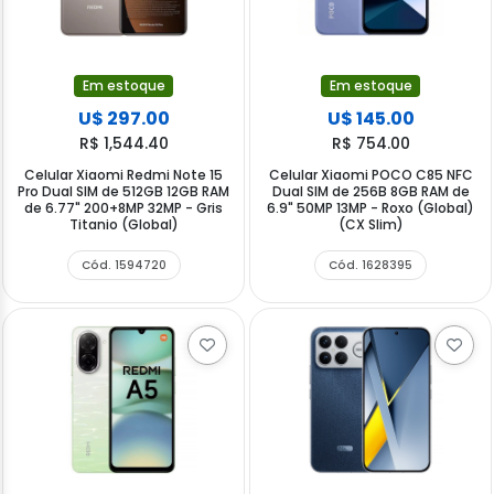
Em estoque
Em estoque
U$ 297.00
U$ 145.00
R$ 1,544.40
R$ 754.00
Celular Xiaomi Redmi Note 15
Celular Xiaomi POCO C85 NFC
Pro Dual SIM de 512GB 12GB RAM
Dual SIM de 256B 8GB RAM de
de 6.77" 200+8MP 32MP - Gris
6.9" 50MP 13MP - Roxo (Global)
Titanio (Global)
(CX Slim)
Cód. 1594720
Cód. 1628395