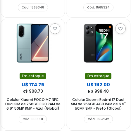
Cód. 1565348
Cód. 1565324
Em estoque
Em estoque
U$ 174.75
U$ 192.00
R$ 908.70
R$ 998.40
Celular Xiaomi POCO M7 NFC
Celular Xiaomi Redmi 17 Dual
Dual SIM de 256GB 8GB RAM de
SIM de 256GB 4GB RAM de 6.9"
6.9" 50MP 8MP - Azul (Global)
50MP 8MP - Preto (Global)
Cód. 1636611
Cód. 1652512