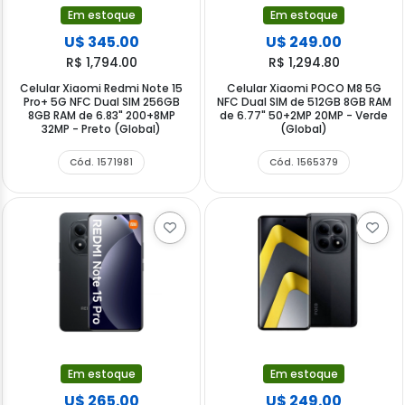
Em estoque
Em estoque
U$ 345.00
U$ 249.00
R$ 1,794.00
R$ 1,294.80
Celular Xiaomi Redmi Note 15
Celular Xiaomi POCO M8 5G
Pro+ 5G NFC Dual SIM 256GB
NFC Dual SIM de 512GB 8GB RAM
8GB RAM de 6.83" 200+8MP
de 6.77" 50+2MP 20MP - Verde
32MP - Preto (Global)
(Global)
Cód. 1571981
Cód. 1565379
Em estoque
Em estoque
U$ 265.00
U$ 249.00