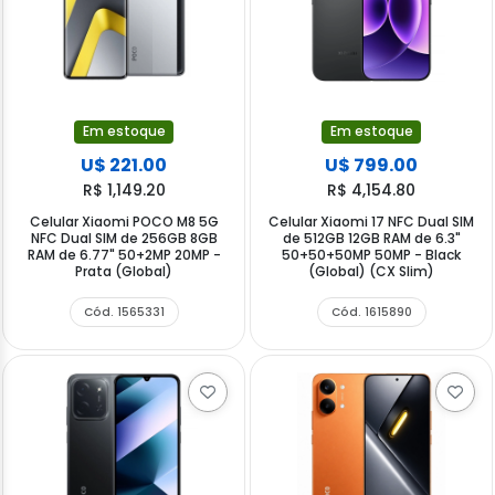
Em estoque
Em estoque
U$ 221.00
U$ 799.00
R$ 1,149.20
R$ 4,154.80
Celular Xiaomi POCO M8 5G
Celular Xiaomi 17 NFC Dual SIM
NFC Dual SIM de 256GB 8GB
de 512GB 12GB RAM de 6.3"
RAM de 6.77" 50+2MP 20MP -
50+50+50MP 50MP - Black
Prata (Global)
(Global) (CX Slim)
Cód. 1565331
Cód. 1615890