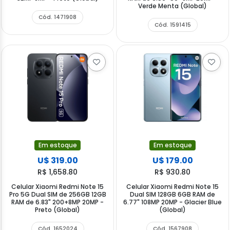
Verde Menta (Global)
Cód. 1471908
Cód. 1591415
Em estoque
Em estoque
U$ 319.00
U$ 179.00
R$ 1,658.80
R$ 930.80
Celular Xiaomi Redmi Note 15
Celular Xiaomi Redmi Note 15
Pro 5G Dual SIM de 256GB 12GB
Dual SIM 128GB 6GB RAM de
RAM de 6.83" 200+8MP 20MP -
6.77" 108MP 20MP - Glacier Blue
Preto (Global)
(Global)
Cód. 1652024
Cód. 1567908