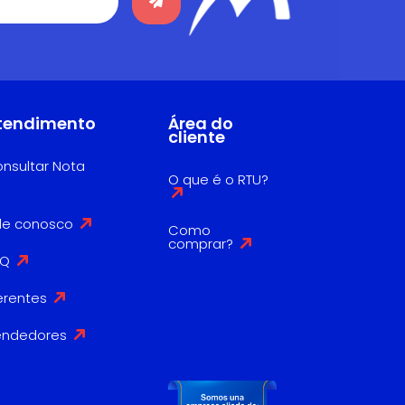
tendimento
Área do
cliente
nsultar Nota
O que é o RTU?
le conosco
Como
comprar?
AQ
erentes
endedores