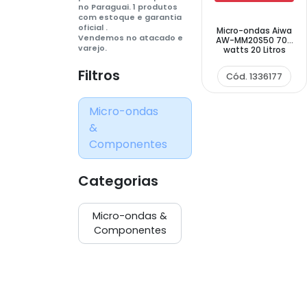
no Paraguai. 1 produtos
com estoque e garantia
oficial .
Micro-ondas Aiwa
Vendemos no atacado e
AW-MM20S50 700
varejo.
watts 20 Litros
220V ~ 50Hz - Preto
Filtros
Cód. 1336177
Micro-ondas
&
Componentes
Categorias
Micro-ondas &
Componentes