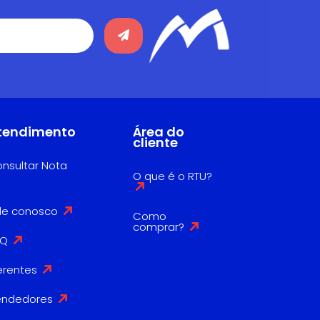
tendimento
Área do
cliente
nsultar Nota
O que é o RTU?
le conosco
Como
comprar?
AQ
erentes
endedores