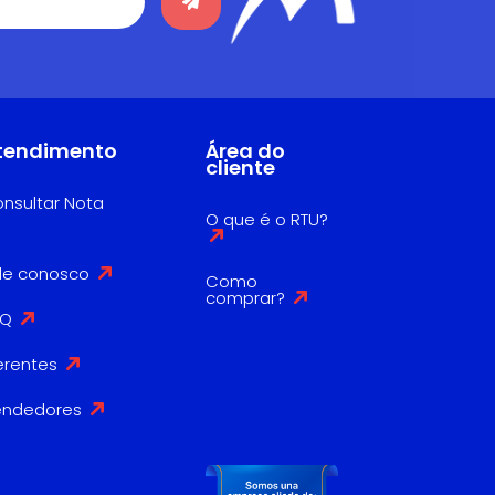
tendimento
Área do
cliente
nsultar Nota
O que é o RTU?
le conosco
Como
comprar?
AQ
erentes
endedores