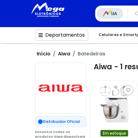
IA
Departamentos
Celulares e Smar
Início
Aiwa
Batedeiras
Aiwa - 1 re
Distribuidor Oficial
Encontre todos os
Em estoque
produtos Aiwa disponíveis