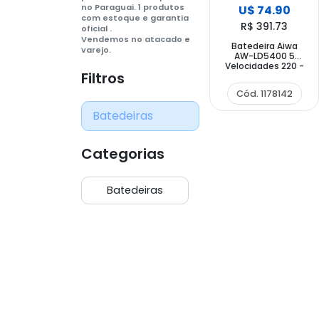
no Paraguai. 1 produtos
U$ 74.90
com estoque e garantia
R$ 391.73
oficial .
Vendemos no atacado e
Batedeira Aiwa
varejo.
AW-LD5400 5
Velocidades 220 -
Filtros
240 V ~ 50 60 Hz -
Branca
Cód. 1178142
Batedeiras
Categorias
Batedeiras