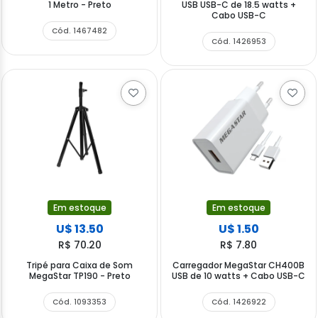
1 Metro - Preto
USB USB-C de 18.5 watts +
Cabo USB-C
Cód. 1467482
Cód. 1426953
Em estoque
Em estoque
U$ 13.50
U$ 1.50
R$ 70.20
R$ 7.80
Tripé para Caixa de Som
Carregador MegaStar CH400B
MegaStar TP190 - Preto
USB de 10 watts + Cabo USB-C
Cód. 1093353
Cód. 1426922