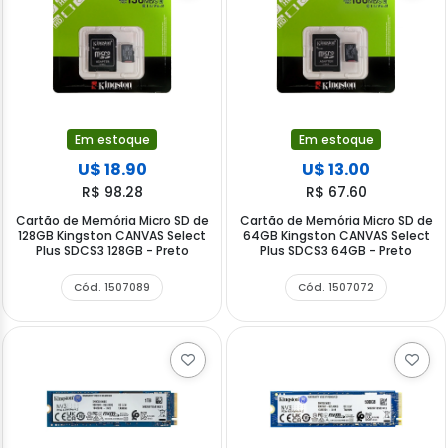
Em estoque
Em estoque
U$ 18.90
U$ 13.00
R$ 98.28
R$ 67.60
Cartão de Memória Micro SD de
Cartão de Memória Micro SD de
128GB Kingston CANVAS Select
64GB Kingston CANVAS Select
Plus SDCS3 128GB - Preto
Plus SDCS3 64GB - Preto
Cód. 1507089
Cód. 1507072