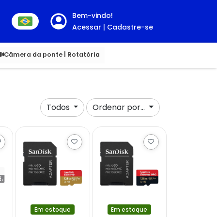
Bem-vindo!
Acessar | Cadastre-se
00
Câmera da ponte | Rotatória
Todos
Ordenar por...
Em estoque
Em estoque