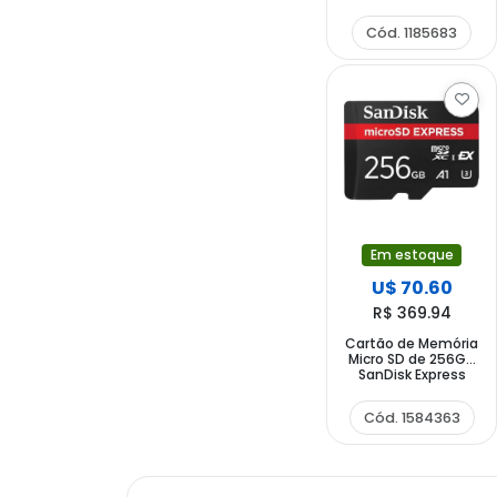
SDSQXA1-128G-
GN6MA - Vermelho
Tablet & iPad
Cód. 1185683
Dourado
Telefone Fixo
Em estoque
U$ 70.60
R$ 369.94
Cartão de Memória
Micro SD de 256GB
SanDisk Express
SDSQXFN-256G-
GN4NN - Preto
Cód. 1584363
Vermelho