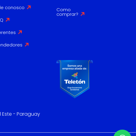
le conosco
Como
comprar?
AQ
erentes
endedores
l Este - Paraguay