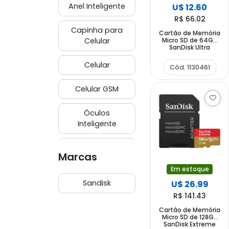
Anel Inteligente
U$ 12.60
R$ 66.02
Capinha para
Cartão de Memória
Micro SD de 64GB
Celular
SanDisk Ultra
SDSQUNR-064G-
GN3MA - Branco
Celular
Cód. 1130461
Cinza
Celular GSM
Óculos
Inteligente
Películas
Marcas
Em estoque
Smartwatch &
Smartband
Sandisk
U$ 26.99
R$ 141.43
Suporte para
Cartão de Memória
Celular
Micro SD de 128GB
SanDisk Extreme