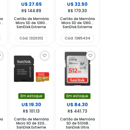
U$ 27.65
U$ 32.50
R$ 144.89
R$ 170.30
ia
Cartão de Memória
Cartão de Memória
B
Micro SD de 128GB
Micro SD de 128GB
SanDisk Extreme
SanDisk Extreme
-
SDSQXAA-128G-
PRO SDSQXCD-
GN6AA - Vermelho
128G-GN6MA -
Cód. 1320312
Cód. 1385434
Dourado
Vermelho Preto
Em estoque
Em estoque
U$ 19.30
U$ 84.30
R$ 101.13
R$ 441.73
ia
Cartão de Memória
Cartão de Memória
Micro SD de 32GB
SD de 512GB
SanDisk Extreme
SanDisk Ultra