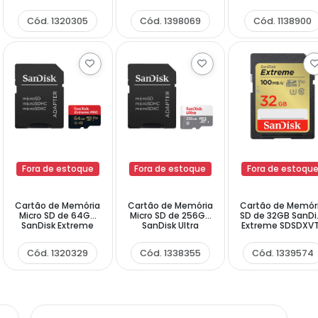
SDSQXAH-064G-
SDSDXVA-128G-
SDSDUNR-064G
GN6AA - Vermelho
GNCIN - Preto
GN3IN - Preto
Cód. 1320305
Cód. 1398069
Cód. 1138900
Dourado
Dourado
Fora de estoque
Fora de estoque
Fora de estoqu
Cartão de Memória
Cartão de Memória
Cartão de Memór
Micro SD de 64GB
Micro SD de 256GB
SD de 32GB SanDi
SanDisk Extreme
SanDisk Ultra
Extreme SDSDXV
Pro SDSQXCU-
SDSQUNR-256G-
032G-GNCIN -
064G-GN6MA -
GN6TA - Branco
Preto
Cód. 1320329
Cód. 1338355
Cód. 1339574
Vermelho Preto
Cinza