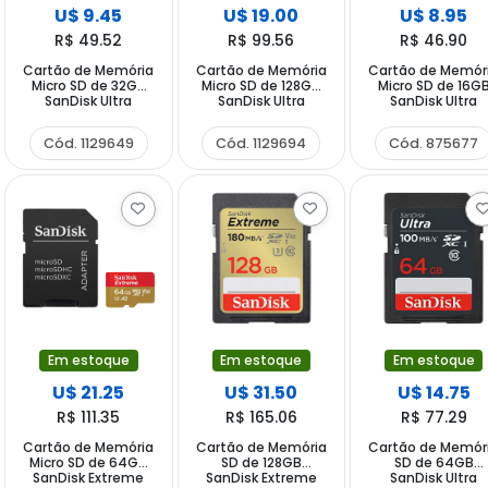
U$ 9.45
U$ 19.00
U$ 8.95
R$ 49.52
R$ 99.56
R$ 46.90
Cartão de Memória
Cartão de Memória
Cartão de Memór
Micro SD de 32GB
Micro SD de 128GB
Micro SD de 16G
SanDisk Ultra
SanDisk Ultra
SanDisk Ultra
SDSQUNR-032G-
SDSQUNR-128G-
SDSQUNS-016G
GN3MA - Branco
GN3MA - Branco
GN3MA - Branco
Cód. 1129649
Cód. 1129694
Cód. 875677
Cinza
Cinza
Cinza
Em estoque
Em estoque
Em estoque
U$ 21.25
U$ 31.50
U$ 14.75
R$ 111.35
R$ 165.06
R$ 77.29
Cartão de Memória
Cartão de Memória
Cartão de Memór
Micro SD de 64GB
SD de 128GB
SD de 64GB
SanDisk Extreme
SanDisk Extreme
SanDisk Ultra