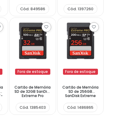
-
SDSQXAF-032G-
SDSDUNC-512G-
GN6AA - Vermelho
GN6IN - Preto Cinza
Cód. 849586
Cód. 1397260
Dourado
e
Fora de estoque
Fora de estoque
ia
Cartão de Memória
Cartão de Memória
sk
SD de 32GB SanDisk
SD de 256GB
T-
Extreme Pro
SanDisk Extreme
SDSDXXO-0G-
Pro SDSDXXD-
GN4IN - Preto
256G-GN4IN -
Cód. 1385403
Cód. 1486865
Preto